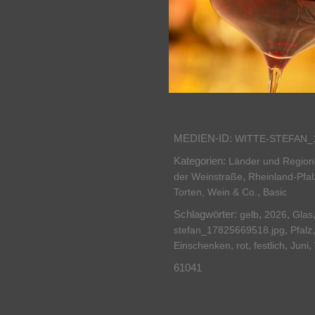
MEDIEN-ID:
WITTE-STEFAN_
Kategorien:
Länder und Regio
,
der Weinstraße
Rheinland-Pfal
,
Torten, Wein & Co.
Basic
Schlagwörter:
,
,
gelb
2026
Glas
,
stefan_17825669518.jpg
Pfalz
,
,
,
,
Einschenken
rot
festlich
Juni
61041