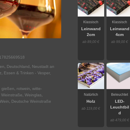
Klassisch
Klassisch
Leinwand
Leinwand
2cm
4cm
ab 89,00 €
ab 99,00 €
17825669518
,
,
nen
Deutschland
Neustadt an
,
z
Essen & Trinken - Vesper,
,
,
,
gießen
rotwein
witte-
,
,
,
Natürlich
Beleuchtet
Weinstraße
Weinglas
,
Wein
Deutsche Weinstraße
Holz
LED-
Leuchtbil
ab 119,00 €
d
ab 479,00 €