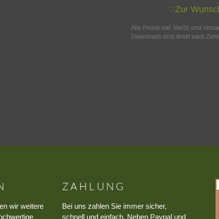
Zur Wunsch
♡
Alle Preise inkl. MwSt. und Vers
Downloads sind direkt nach Zahl
N
ZAHLUNG
en wir weitere
Bei uns zahlen Sie immer sicher,
ochwertige
schnell und einfach. Neben Paypal und