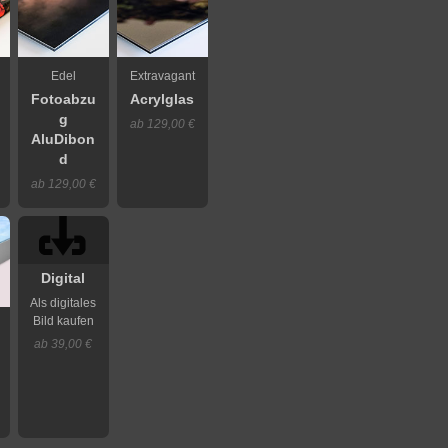
Edel
Extravagant
Fotoabzu
Acrylglas
g
ab 129,00 €
AluDibon
d
ab 129,00 €
Digital
Als digitales
Bild kaufen
ab 39,00 €