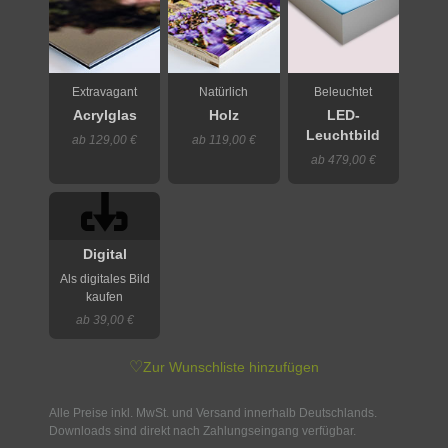
Extravagant
Natürlich
Beleuchtet
Acrylglas
Holz
LED-
Leuchtbild
ab 129,00 €
ab 119,00 €
ab 479,00 €
Digital
Als digitales Bild
kaufen
ab 39,00 €
♡
Zur Wunschliste hinzufügen
Alle Preise inkl. MwSt. und Versand innerhalb Deutschlands.
Downloads sind direkt nach Zahlungseingang verfügbar.