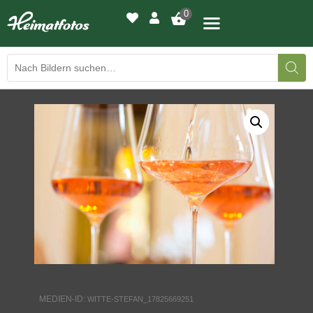
0
BILDERGALERIE
DRUCKQUALITÄTEN
LED-LEUCHTBILDER
WIR DRUCKEN IHR BILD
AUSSTELLUNGEN
HEIMATLICHTER
MEDIEN-ID:
WITTE-STEFAN_17825669251
KONTAKT