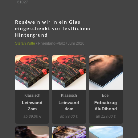
61027
Roséwein wir in ein Glas
eingeschenkt vor festlichem
Hintergrund
Stefan Witte
/
Rheinland-Pfalz
/ Juni 2026
Klassisch
Klassisch
Edel
Leinwand
Leinwand
Fotoabzug
2cm
4cm
AluDibond
ab 89,00 €
ab 99,00 €
ab 129,00 €