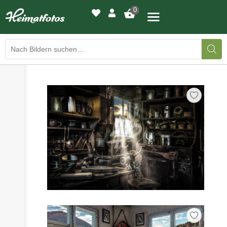
0
›
›
BILDERGALERIE
DRUCKQUALITÄTEN
›
LED-LEUCHTBILDER
›
WIR DRUCKEN IHR BILD
›
AUSSTELLUNGEN
›
HEIMATLICHTER
KONTAKT
›