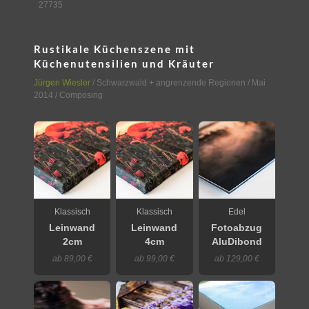
27735
Rustikale Küchenszene mit
Küchenutensilien und Kräuter
Jürgen Wiesler
/
Schwarzwald + angrenzende Regionen
/ Mai
2014 / Composing
Klassisch
Klassisch
Edel
Leinwand
Leinwand
Fotoabzug
2cm
4cm
AluDibond
ab 89,00 €
ab 99,00 €
ab 129,00 €