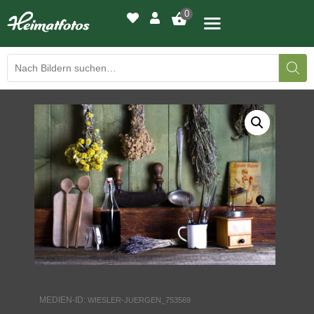
0
BILDERGALERIE
DRUCKQUALITÄTEN
LED-LEUCHTBILDER
WIR DRUCKEN IHR BILD
AUSSTELLUNGEN
HEIMATLICHTER
MEDIEN-ID:
WIESLER-JUERGEN_753569
KONTAKT