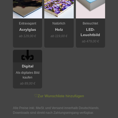
Extravagant
Natürlich
Beleuchtet
Acrylglas
Holz
LED-
Leuchtbild
ab 129,00 €
ab 119,00 €
ab 479,00 €
Digital
Als digitales Bild
kaufen
ab 89,00 €
♡
Zur Wunschliste hinzufügen
Alle Preise inkl. MwSt. und Versand innerhalb Deutschlands.
Downloads sind direkt nach Zahlungseingang verfügbar.