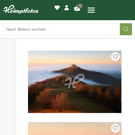
0
›
›
BILDERGALERIE
DRUCKQUALITÄTEN
›
LED-LEUCHTBILDER
›
WIR DRUCKEN IHR BILD
›
AUSSTELLUNGEN
›
HEIMATLICHTER
KONTAKT
›