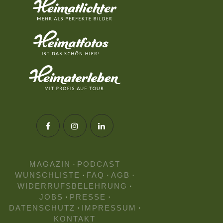
MAGAZIN
·
PODCAST
WUNSCHLISTE
·
FAQ
·
AGB
·
WIDERRUFSBELEHRUNG
·
JOBS
·
PRESSE
·
DATENSCHUTZ
·
IMPRESSUM
·
KONTAKT