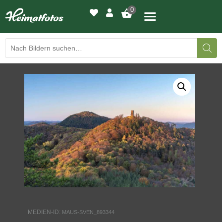
0
BILDERGALERIE
DRUCKQUALITÄTEN
LED-LEUCHTBILDER
WIR DRUCKEN IHR BILD
AUSSTELLUNGEN
HEIMATLICHTER
MEDIEN-ID:
MAUS-SVEN_893344
KONTAKT