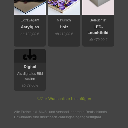
Extravagant
Natürlich
Beleuchtet
Acrylglas
Holz
LED-
Leuchtbild
ab 129,00 €
ab 119,00 €
ab 479,00 €
Digital
Als digitales Bild
kaufen
ab 89,00 €
♡
Zur Wunschliste hinzufügen
Alle Preise inkl. MwSt. und Versand innerhalb Deutschlands.
Downloads sind direkt nach Zahlungseingang verfügbar.