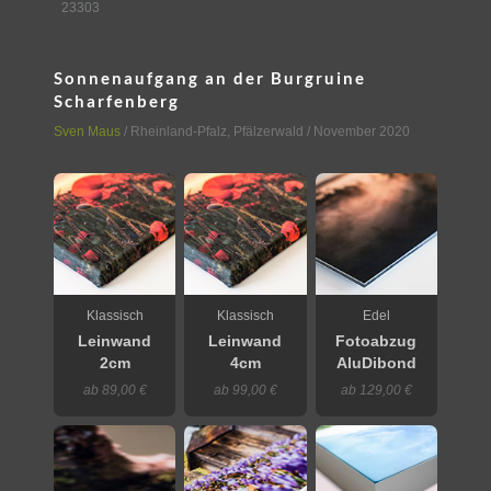
23303
Sonnenaufgang an der Burgruine
Scharfenberg
Sven Maus
/
Rheinland-Pfalz
,
Pfälzerwald
/ November 2020
Klassisch
Klassisch
Edel
Leinwand
Leinwand
Fotoabzug
2cm
4cm
AluDibond
ab 89,00 €
ab 99,00 €
ab 129,00 €