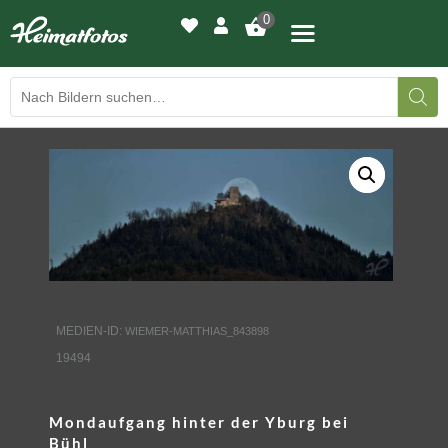
0
BILDERGALERIE
DRUCKQUALITÄTEN
LED-LEUCHTBILDER
WIR DRUCKEN IHR BILD
MEDIEN-ID:
WIEMER-MATTHIAS_843898
AUSSTELLUNGEN
19494
HEIMATLICHTER
Mondaufgang hinter der Yburg bei
KONTAKT
Bühl