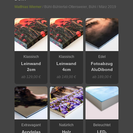
Matthias Wiemer
/
Bühl-Bühlertal-Ottersweier
,
Bühl
/ März 2019
Klassisch
Klassisch
Edel
Leinwand
Leinwand
Fotoabzug
2cm
4cm
AluDibond
ab 129,00 €
ab 149,00 €
ab 189,00 €
Extravagant
Natürlich
Beleuchtet
Acrylglas
Holz
LED-