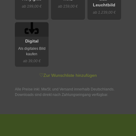
Leuchtbild
ab 199,00 €
ab 159,00 €
ab 1.239,00 €
Digital
Als digitales Bild
kaufen
ab 39,00 €
♡
Zur Wunschliste hinzufügen
Alle Preise inkl. MwSt. und Versand innerhalb Deutschlands.
Downloads sind direkt nach Zahlungseingang verfügbar.