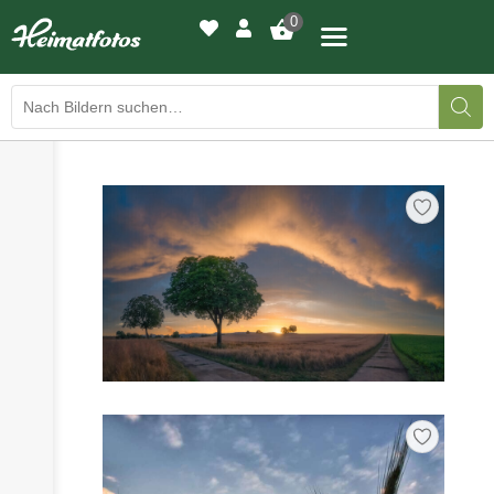
0
›
›
BILDERGALERIE
DRUCKQUALITÄTEN
›
LED-LEUCHTBILDER
›
WIR DRUCKEN IHR BILD
›
AUSSTELLUNGEN
›
HEIMATLICHTER
KONTAKT
›