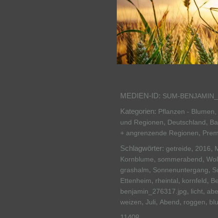
MEDIEN-ID:
SUM-BENJAMIN_
Kategorien:
Pflanzen - Blumen, 
,
,
und Regionen
Deutschland
Ba
,
+ angrenzende Regionen
Pre
Schlagwörter:
,
,
getreide
2016
,
,
Kornblume
sommerabend
Wol
,
,
grashalm
Sonnenuntergang
S
,
,
,
Ettenheim
rheintal
kornfeld
Be
,
,
benjamin_276317.jpg
licht
ab
,
,
,
,
weizen
Juli
Abend
roggen
bl
11408