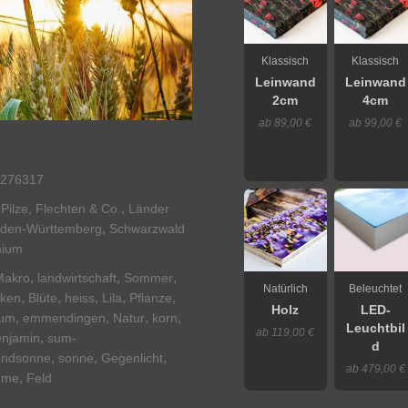
Klassisch
Klassisch
Leinwand
Leinwand
2cm
4cm
ab 89,00 €
ab 99,00 €
276317
,
Pilze, Flechten & Co.
Länder
,
den-Württemberg
Schwarzwald
mium
,
,
,
Makro
landwirtschaft
Sommer
Natürlich
Beleuchtet
,
,
,
,
,
ken
Blüte
heiss
Lila
Pflanze
Holz
LED-
,
,
,
,
um
emmendingen
Natur
korn
Leuchtbil
ab 119,00 €
,
njamin
sum-
d
,
,
,
endsonne
sonne
Gegenlicht
ab 479,00 €
,
ume
Feld