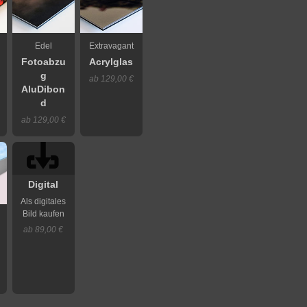
Edel
Extravagant
Fotoabzu
Acrylglas
g
ab 129,00 €
AluDibon
d
ab 129,00 €
Digital
Als digitales
Bild kaufen
ab 89,00 €