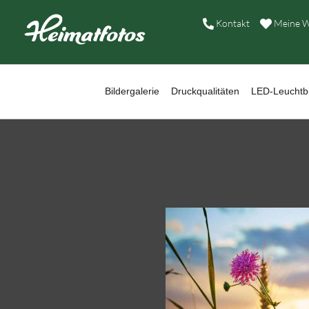
B
Kontakt
Meine W
D
L
Bildergalerie
Druckqualitäten
LED-Leuchtbi
W
B
A
H
K