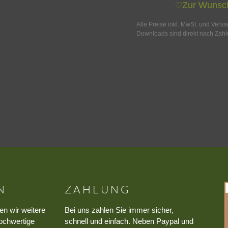
Zur Wunsch
♡
Alle Preise inkl. MwSt. und Vers
Downloads sind direkt nach Zahl
N
ZAHLUNG
en wir weitere
Bei uns zahlen Sie immer sicher,
ochwertige
schnell und einfach. Neben Paypal und