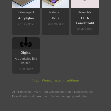
Extravagant
Natürlich
Beleuchtet
Acrylglas
Holz
LED-
Leuchtbild
ab 129,00 €
ab 119,00 €
ab 479,00 €
Digital
Als digitales Bild
kaufen
ab 89,00 €
♡
Zur Wunschliste hinzufügen
Alle Preise inkl. MwSt. und Versand innerhalb Deutschlands.
Downloads sind direkt nach Zahlungseingang verfügbar.