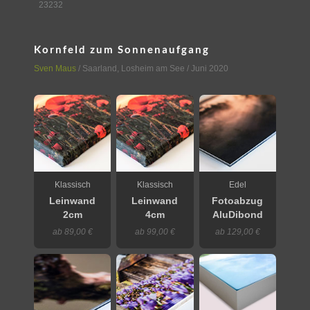
23232
Kornfeld zum Sonnenaufgang
Sven Maus
/
Saarland
,
Losheim am See
/ Juni 2020
Klassisch
Klassisch
Edel
Leinwand
Leinwand
Fotoabzug
2cm
4cm
AluDibond
ab 89,00 €
ab 99,00 €
ab 129,00 €