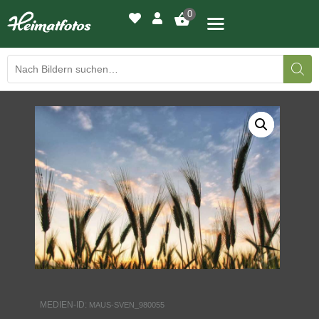
0
BILDERGALERIE
DRUCKQUALITÄTEN
LED-LEUCHTBILDER
WIR DRUCKEN IHR BILD
AUSSTELLUNGEN
HEIMATLICHTER
MEDIEN-ID:
MAUS-SVEN_980055
KONTAKT