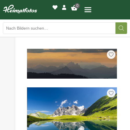
0
›
›
BILDERGALERIE
DRUCKQUALITÄTEN
›
LED-LEUCHTBILDER
›
WIR DRUCKEN IHR BILD
›
AUSSTELLUNGEN
›
HEIMATLICHTER
KONTAKT
›