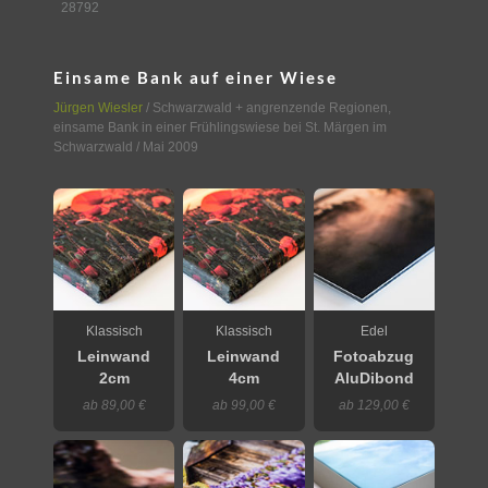
28792
Einsame Bank auf einer Wiese
Jürgen Wiesler
/
Schwarzwald + angrenzende Regionen
,
einsame Bank in einer Frühlingswiese bei St. Märgen im
Schwarzwald
/ Mai 2009
Klassisch
Klassisch
Edel
Leinwand
Leinwand
Fotoabzug
2cm
4cm
AluDibond
ab 89,00 €
ab 99,00 €
ab 129,00 €