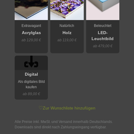
Extravagant
Natürlich
Beleuchtet
Acrylglas
Holz
LED-
Leuchtbild
ab 129,00 €
ab 119,00 €
ab 479,00 €
Digital
Als digitales Bild
kaufen
ab 89,00 €
♡
Zur Wunschliste hinzufügen
Alle Preise inkl. MwSt. und Versand innerhalb Deutschlands.
Downloads sind direkt nach Zahlungseingang verfügbar.