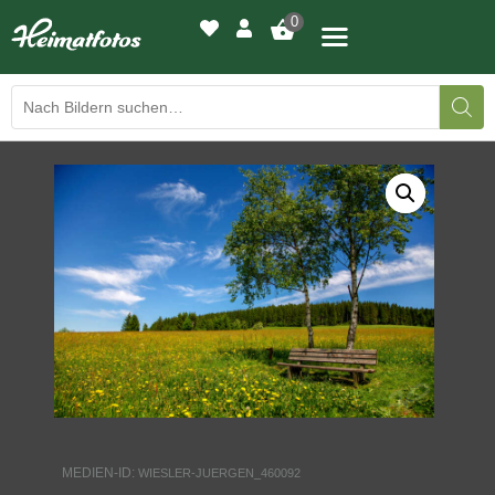
0
BILDERGALERIE
DRUCKQUALITÄTEN
LED-LEUCHTBILDER
WIR DRUCKEN IHR BILD
AUSSTELLUNGEN
HEIMATLICHTER
MEDIEN-ID:
WIESLER-JUERGEN_460092
KONTAKT