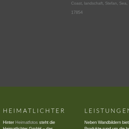
,
,
,
,
Coast
landschaft
Stefan
Sea
17854
HEIMATLICHTER
LEISTUNGE
Hinter
Heimatfotos
steht die
Neben Wandbildern biet
Heimatlichter GmbH – das
Produkte rund um die h