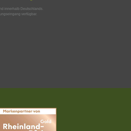
and innerhalb Deutschlands.
ungseingang verfügbar.