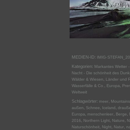
MEDIEN-ID:
IMIG-STEFAN_20
Kategorien:
Markantes Wetter -
Nacht - Die schönheit des Dunk
,
Wälder & Wiesen
Länder und 
,
,
Wasserfälle & Co.
Europa
Pre
Weltweit
Schlagwörter:
,
meer
Mountains
,
,
,
außen
Schnee
Iceland
drauß
,
,
,
Europa
menschenleer
Berge
,
,
,
2016
Northern Light
Nature
N
,
,
,
Naturschönheit
Night
Natur
na