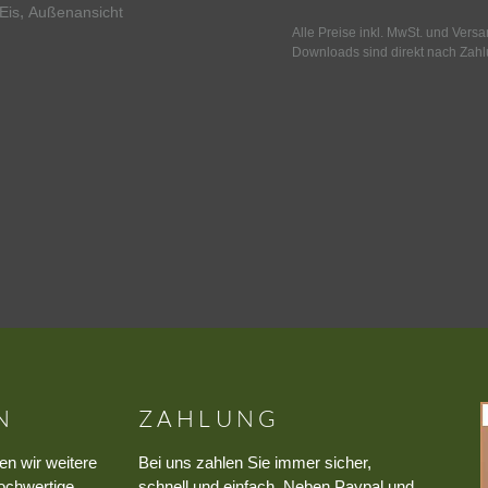
,
Eis
Außenansicht
Alle Preise inkl. MwSt. und Vers
Downloads sind direkt nach Zahl
N
ZAHLUNG
en wir weitere
Bei uns zahlen Sie immer sicher,
ochwertige
schnell und einfach. Neben Paypal und