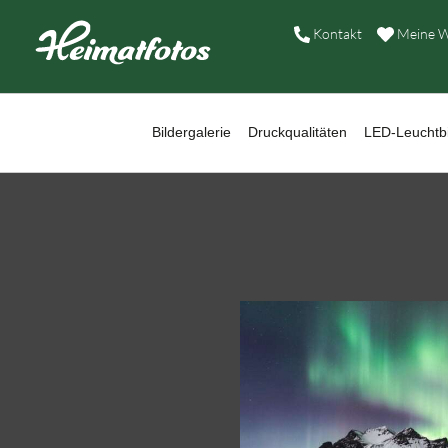
B
Kontakt
Meine W
D
L
Bildergalerie
Druckqualitäten
LED-Leuchtbi
W
B
A
H
K