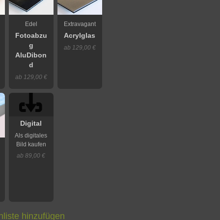
Edel
Extravagant
Fotoabzu
Acrylglas
g
ab 129,00 €
AluDibon
d
ab 129,00 €
Digital
Als digitales
Bild kaufen
ab 89,00 €
liste hinzufügen