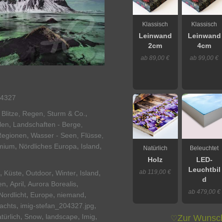
Klassisch
Klassisch
Leinwand
Leinwand
2cm
4cm
ab 89,00 €
ab 99,00 €
4327
,
 Blitze, Regen, Sturm & Co.
,
len
Landschaften - Berge,
,
Regionen
Wasser - Seen, Flüsse,
,
,
,
mium
Nördliches Europa
Island
Natürlich
Beleuchtet
Holz
LED-
Leuchtbil
ab 119,00 €
,
,
,
,
,
Küste
Outdoor
Winter
Island
d
,
,
,
en
April
Aurora Borealis
ab 479,00 €
,
,
,
Nordlicht
Europe
niemand
,
,
achts
imig-stefan_204327.jpg
,
,
,
,
türlich
Snow
landscape
Imig
Zur Wunsch
♡