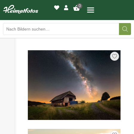
0
›
›
BILDERGALERIE
DRUCKQUALITÄTEN
›
LED-LEUCHTBILDER
›
WIR DRUCKEN IHR BILD
›
AUSSTELLUNGEN
›
HEIMATLICHTER
KONTAKT
›