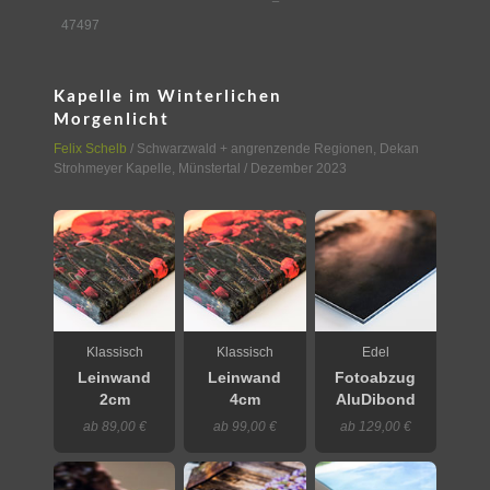
47497
Kapelle im Winterlichen
Morgenlicht
Felix Schelb
/
Schwarzwald + angrenzende Regionen
,
Dekan
Strohmeyer Kapelle, Münstertal
/ Dezember 2023
Klassisch
Klassisch
Edel
Leinwand
Leinwand
Fotoabzug
2cm
4cm
AluDibond
ab 89,00 €
ab 99,00 €
ab 129,00 €