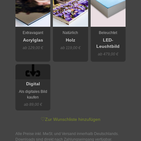
Extravagant
Natürlich
Beleuchtet
Acrylglas
Holz
LED-
Leuchtbild
ab 129,00 €
ab 119,00 €
ab 479,00 €
Digital
Als digitales Bild
kaufen
ab 89,00 €
♡
Zur Wunschliste hinzufügen
Alle Preise inkl. MwSt. und Versand innerhalb Deutschlands.
Downloads sind direkt nach Zahlungseingang verfügbar.