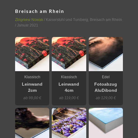
Breisach am Rhein
Zbigniew Nowak
/
Kaiserstuhl und Tuniberg
,
Breisach am Rhein
/ Januar 2021
Klassisch
Klassisch
Edel
Leinwand
Leinwand
Fotoabzug
2cm
4cm
AluDibond
ab 99,00 €
ab 119,00 €
ab 129,00 €