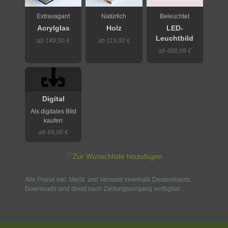
Extravagant
Natürlich
Beleuchtet
Acrylglas
Holz
LED-
Leuchtbild
ab 149,00 €
ab 119,00 €
ab 488,99 €
Digital
Als digitales Bild
kaufen
ab 89,00 €
♡
Zur Wunschliste hinzufügen
Alle Preise inkl. MwSt. und Versand innerhalb Deutschlands.
Downloads sind direkt nach Zahlungseingang verfügbar.