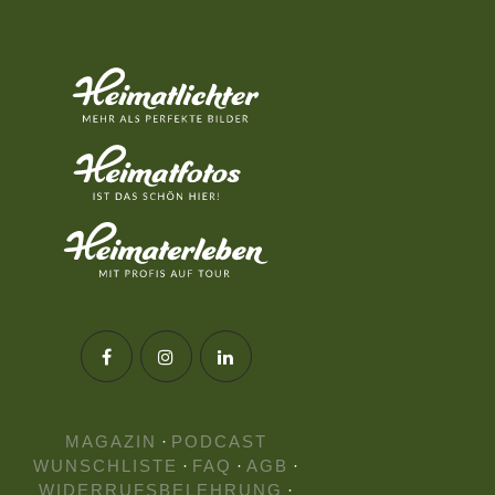
MAGAZIN
·
PODCAST
WUNSCHLISTE
·
FAQ
·
AGB
·
WIDERRUFSBELEHRUNG
·