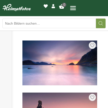
0
›
›
BILDERGALERIE
DRUCKQUALITÄTEN
›
LED-LEUCHTBILDER
›
WIR DRUCKEN IHR BILD
›
AUSSTELLUNGEN
›
HEIMATLICHTER
KONTAKT
›