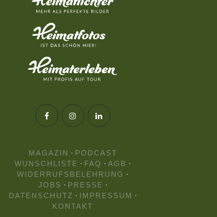
MAGAZIN
·
PODCAST
WUNSCHLISTE
·
FAQ
·
AGB
·
WIDERRUFSBELEHRUNG
·
JOBS
·
PRESSE
·
DATENSCHUTZ
·
IMPRESSUM
·
KONTAKT