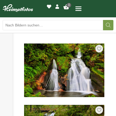
0
›
›
BILDERGALERIE
DRUCKQUALITÄTEN
›
LED-LEUCHTBILDER
›
WIR DRUCKEN IHR BILD
›
AUSSTELLUNGEN
›
HEIMATLICHTER
KONTAKT
›