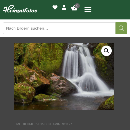
0
BILDERGALERIE
DRUCKQUALITÄTEN
LED-LEUCHTBILDER
WIR DRUCKEN IHR BILD
AUSSTELLUNGEN
HEIMATLICHTER
MEDIEN-ID:
SUM-BENJAMIN_911177
KONTAKT