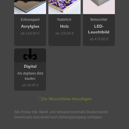
Extravagant
Natürlich
Beleuchtet
Acrylglas
Holz
LED-
Leuchtbild
ab 129,00 €
ab 119,00 €
ab 479,00 €
Digital
Als digitales Bild
kaufen
ab 39,00 €
♡
Zur Wunschliste hinzufügen
Alle Preise inkl. MwSt. und Versand innerhalb Deutschlands.
Downloads sind direkt nach Zahlungseingang verfügbar.