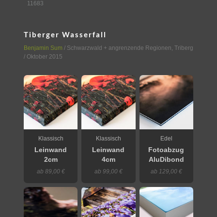
11683
Tiberger Wasserfall
Benjamin Sum
/
Schwarzwald + angrenzende Regionen
,
Triberg
/ Oktober 2015
Klassisch
Klassisch
Edel
Leinwand
Leinwand
Fotoabzug
2cm
4cm
AluDibond
ab 89,00 €
ab 99,00 €
ab 129,00 €