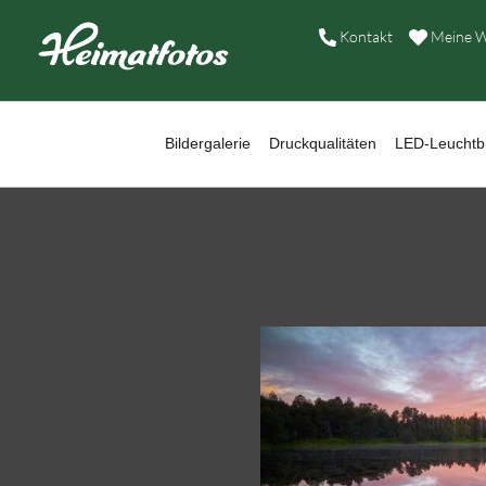
B
Kontakt
Meine W
D
L
Bildergalerie
Druckqualitäten
LED-Leuchtbi
W
B
A
H
K