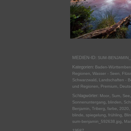
MEDIEN-ID:
SUM-BENJAMIN_
Kategorien:
Baden-Württember
,
Regionen
Wasser - Seen, Flüss
,
Schwarzwald
Landschaften - B
,
,
und Regionen
Premium
Deuts
Schlagwörter:
,
,
Moor
Sum
See
,
,
Sonnenuntergang
blinden
Sch
,
,
,
,
Benjamin
Triberg
farbe
2020
,
,
,
blinde
spiegelung
frühling
Bli
,
sum-benjamin_592638.jpg
Mai
19587