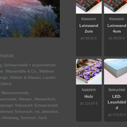
Klassisch
Klassisch
Leinwand
Leinwand
2cm
4cm
ab 89,00 €
ab 99,00 €
592638
,
g
Schwarzwald + angrenzende
,
e, Wasserfälle & Co.
Mittlerer
,
erge, Wälder & Wiesen
Länder
chland
Natürlich
Beleuchtet
,
,
Wasserscheide
Holz
LED-
,
,
,
warzwald
Wasser
Wasserloch
Leuchtbil
ab 119,00 €
,
,
spiegel
Naturpark Schwarzwald
d
,
,
,
ndensee Schonach
rot
abendrot
ab 479,00 €
,
,
,
Westweg
Sommer
hoch