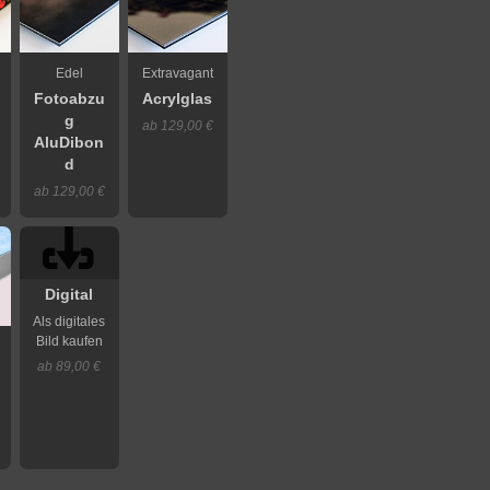
Edel
Extravagant
Fotoabzu
Acrylglas
g
ab 129,00 €
AluDibon
d
ab 129,00 €
Digital
Als digitales
Bild kaufen
ab 89,00 €