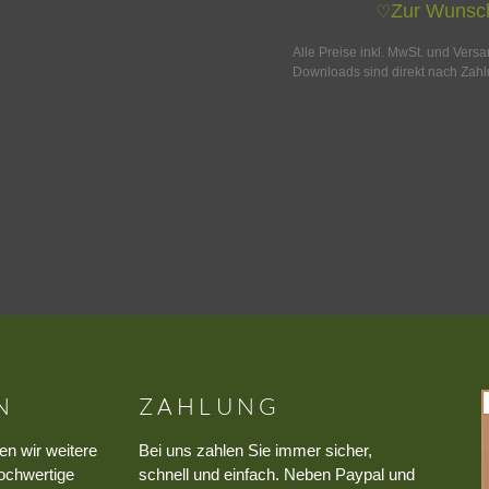
Zur Wunsch
♡
Alle Preise inkl. MwSt. und Vers
Downloads sind direkt nach Zahl
N
ZAHLUNG
en wir weitere
Bei uns zahlen Sie immer sicher,
ochwertige
schnell und einfach. Neben Paypal und