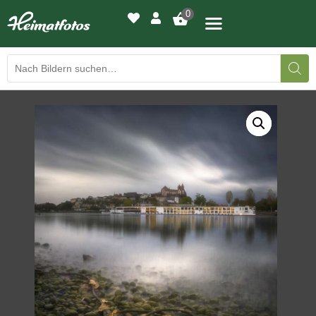
0
BILDERGALERIE
DRUCKQUALITÄTEN
LED-LEUCHTBILDER
WIR DRUCKEN IHR BILD
AUSSTELLUNGEN
HEIMATLICHTER
KONTAKT