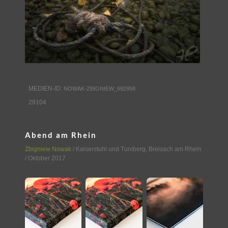
MEDIEN-ID:
NOWAK-ZBIGNIEW_692958
29104
Abend am Rhein
Zbigniew Nowak
/
Kaiserstuhl und Tuniberg
,
Breisach am Rhein
/ Oktober 2017