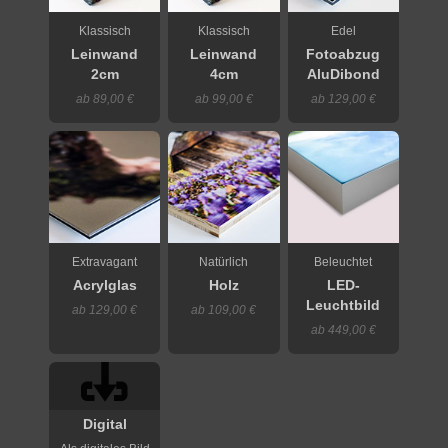
Klassisch
Klassisch
Edel
Leinwand
Leinwand
Fotoabzug
2cm
4cm
AluDibond
ab 89,00 €
ab 99,00 €
ab 129,00 €
Extravagant
Natürlich
Beleuchtet
Acrylglas
Holz
LED-
Leuchtbild
ab 129,00 €
ab 109,00 €
ab 449,00 €
Digital