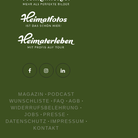
MAGAZIN
·
PODCAST
WUNSCHLISTE
·
FAQ
·
AGB
·
WIDERRUFSBELEHRUNG
·
JOBS
·
PRESSE
·
DATENSCHUTZ
·
IMPRESSUM
·
KONTAKT