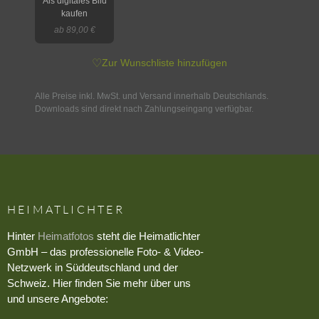
Als digitales Bild
kaufen
ab 89,00 €
♡
Zur Wunschliste hinzufügen
Alle Preise inkl. MwSt. und Versand innerhalb Deutschlands.
Downloads sind direkt nach Zahlungseingang verfügbar.
HEIMATLICHTER
Hinter
Heimatfotos
steht die Heimatlichter
GmbH – das professionelle Foto- & Video-
Netzwerk in Süddeutschland und der
Schweiz. Hier finden Sie mehr über uns
und unsere Angebote: