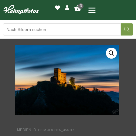
0
BILDERGALERIE
DRUCKQUALITÄTEN
LED-LEUCHTBILDER
WIR DRUCKEN IHR BILD
AUSSTELLUNGEN
HEIMATLICHTER
MEDIEN-ID:
HEIM-JOCHEN_454017
KONTAKT