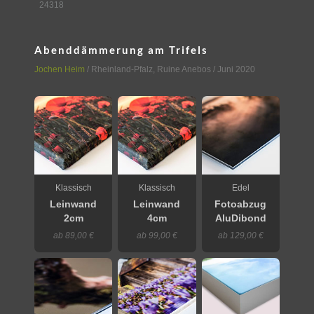
24318
Abenddämmerung am Trifels
Jochen Heim
/
Rheinland-Pfalz
,
Ruine Anebos
/ Juni 2020
Klassisch
Klassisch
Edel
Leinwand
Leinwand
Fotoabzug
2cm
4cm
AluDibond
ab 89,00 €
ab 99,00 €
ab 129,00 €