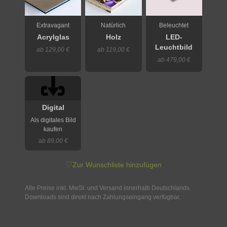
Extravagant
Natürlich
Beleuchtet
Acrylglas
Holz
LED-
Leuchtbild
ab 129,00 €
ab 119,00 €
ab 479,00 €
Digital
Als digitales Bild
kaufen
ab 89,00 €
♡
Zur Wunschliste hinzufügen
Alle Preise inkl. MwSt. und Versand innerhalb Deutschlands.
Downloads sind direkt nach Zahlungseingang verfügbar.