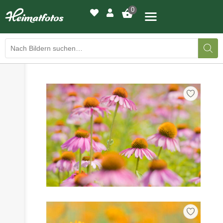
0
›
›
BILDERGALERIE
DRUCKQUALITÄTEN
›
LED-LEUCHTBILDER
›
WIR DRUCKEN IHR BILD
›
AUSSTELLUNGEN
›
HEIMATLICHTER
KONTAKT
›