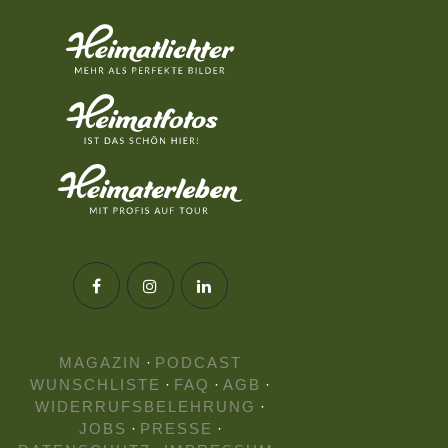
MAGAZIN
·
PODCAST
WUNSCHLISTE
·
FAQ
·
AGB
·
WIDERRUFSBELEHRUNG
·
JOBS
·
PRESSE
·