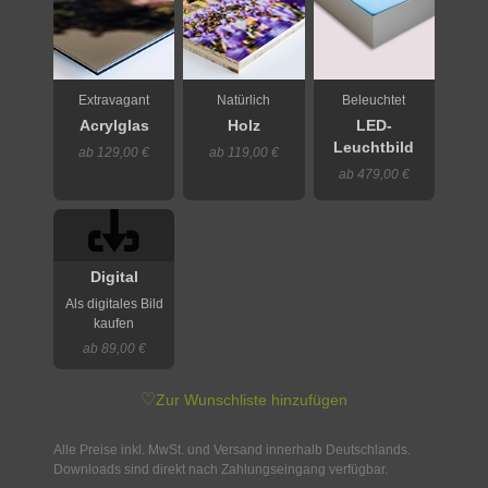
Extravagant
Natürlich
Beleuchtet
Acrylglas
Holz
LED-
Leuchtbild
ab 129,00 €
ab 119,00 €
ab 479,00 €
Digital
Als digitales Bild
kaufen
ab 89,00 €
♡
Zur Wunschliste hinzufügen
Alle Preise inkl. MwSt. und Versand innerhalb Deutschlands.
Downloads sind direkt nach Zahlungseingang verfügbar.