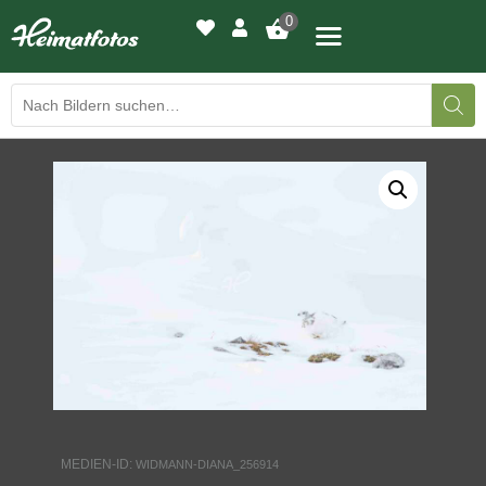
0
BILDERGALERIE
DRUCKQUALITÄTEN
LED-LEUCHTBILDER
WIR DRUCKEN IHR BILD
AUSSTELLUNGEN
HEIMATLICHTER
MEDIEN-ID:
WIDMANN-DIANA_256914
KONTAKT