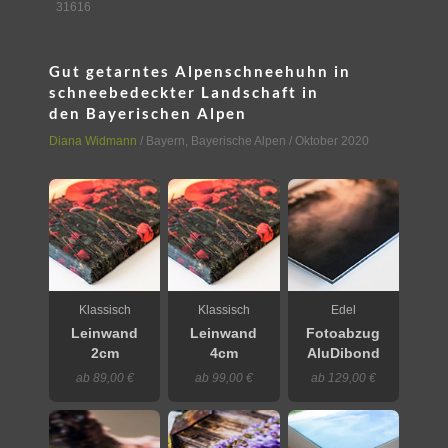
31616
Gut getarntes Alpenschneehuhn in
schneebedeckter Landschaft in
den Bayerischen Alpen
Diana Widmann
/
Bayern
,
Bayerische Alpen
/ Oktober 2020
Klassisch
Klassisch
Edel
Leinwand
Leinwand
Fotoabzug
2cm
4cm
AluDibond
ab 89,00 €
ab 99,00 €
ab 129,00 €