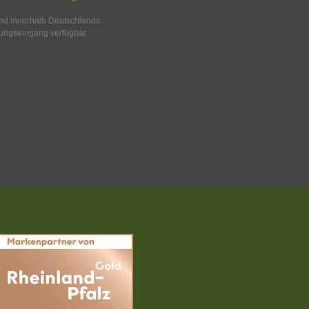
and innerhalb Deutschlands.
ungseingang verfügbar.