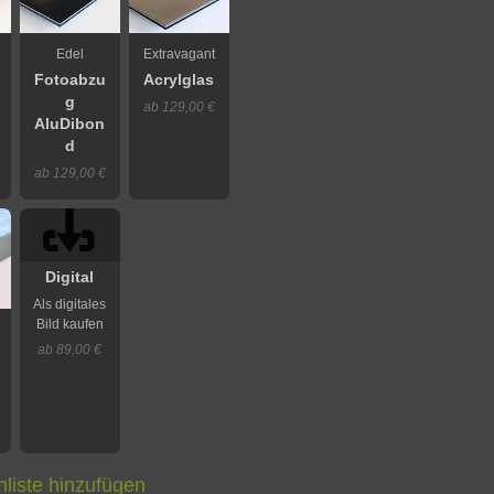
Edel
Extravagant
Fotoabzu
Acrylglas
g
ab 129,00 €
AluDibon
d
ab 129,00 €
Digital
Als digitales
Bild kaufen
ab 89,00 €
liste hinzufügen