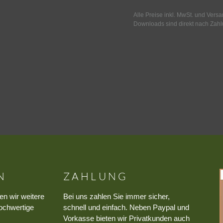
Alle Preise inkl. MwSt. und Vers
Downloads sind direkt nach Zahl
N
ZAHLUNG
en wir weitere
Bei uns zahlen Sie immer sicher,
ochwertige
schnell und einfach. Neben Paypal und
Vorkasse bieten wir Privatkunden auch