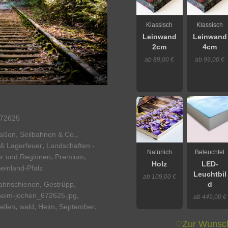
Klassisch
Klassisch
Leinwand
Leinwand
2cm
4cm
ab 89,00 €
ab 99,00 €
72625
,
raßen, Seilbahnen & Co.
,
& Lagerfeuer
Landschaften -
Natürlich
Beleuchtet
,
,
r und Regionen
Premium
Holz
LED-
einland-Pfalz
Leuchtbil
ab 109,00 €
,
,
ahnschienen
Gestrüpp
d
,
heim-jochen_672625.jpg
ab 449,00 €
,
,
,
,
ellen
wald
Heim
September
Zur Wunsch
♡