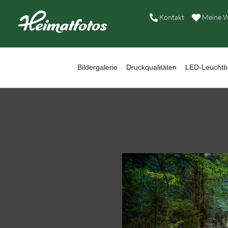
B
Kontakt
Meine W
D
L
Bildergalerie
Druckqualitäten
LED-Leuchtbi
W
B
A
H
K