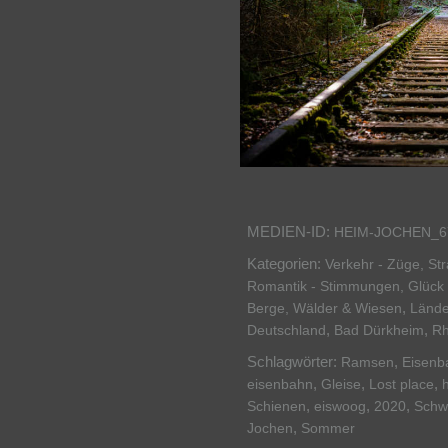
MEDIEN-ID:
HEIM-JOCHEN_6
Kategorien:
Verkehr - Züge, St
Romantik - Stimmungen, Glück 
,
Berge, Wälder & Wiesen
Lände
,
,
Deutschland
Bad Dürkheim
Rh
Schlagwörter:
,
Ramsen
Eisenb
,
,
,
eisenbahn
Gleise
Lost place
,
,
,
Schienen
eiswoog
2020
Schw
,
Jochen
Sommer