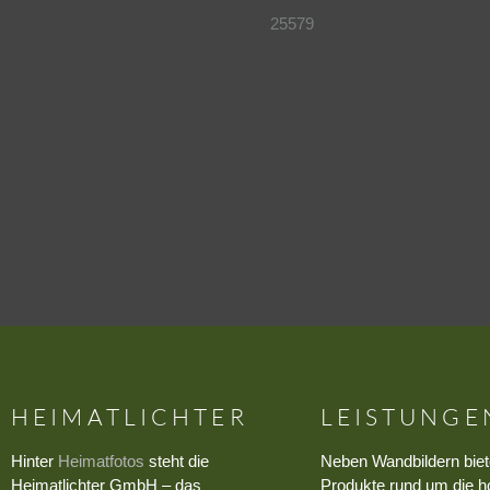
25579
HEIMATLICHTER
LEISTUNGE
Hinter
Heimatfotos
steht die
Neben Wandbildern biet
Heimatlichter GmbH – das
Produkte rund um die h