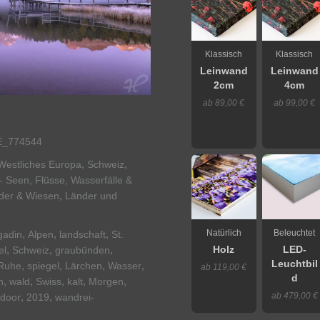
Klassisch
Klassisch
Leinwand
Leinwand
2cm
4cm
ab 89,00 €
ab 99,00 €
_774544
,
,
Westliches Europa
Schweiz
- Seen, Flüsse, Wasserfälle &
,
lder & Wiesen
Länder und
,
,
,
Natürlich
Beleuchtet
gadin
Alpen
landschaft
St.
,
,
,
el
Schweiz
graubünden
Holz
LED-
Leuchtbil
,
,
,
,
Ruhe
spiegel
Lärchen
Wasser
ab 119,00 €
d
,
,
,
,
,
n
wald
Swiss
kalt
Morgen
,
,
ab 479,00 €
door
2019
wandrei-