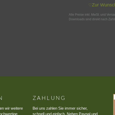
Zur Wunsch
♡
Alle Preise inkl. MwSt. und Vers
Downloads sind direkt nach Zahl
N
ZAHLUNG
en wir weitere
Bei uns zahlen Sie immer sicher,
ochwertige
schnell und einfach. Neben Paypal und