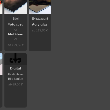
Edel
Extravagant
Fotoabzu
Acrylglas
g
ab 129,00 €
AluDibon
d
ab 129,00 €
Digital
Als digitales
Bild kaufen
ab 89,00 €