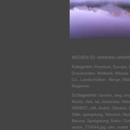
MEDIEN-ID:
WANDREI-ANDRÉ
Kategorien:
,
,
Premium
Europa
,
,
Graubünden
Weltweit
Wasser 
,
Co.
Landschaften - Berge, Wä
Regionen
Schlagwörter:
,
,
tannen
steg
en
,
,
,
,
Moritz
See
tal
stazersee
Neb
,
,
,
,
HERBST
still
André
Oktober
,
,
,
Stille
spiegelung
Wandrei
Alpi
,
,
,
Bäume
Spielgelung
Natur
Out
,
,
andré_774544.jpg
ufer
violett