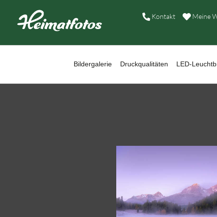
B
Kontakt
Meine W
D
L
Bildergalerie
Druckqualitäten
LED-Leuchtbi
W
B
A
H
K