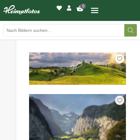
0
›
›
BILDERGALERIE
DRUCKQUALITÄTEN
›
LED-LEUCHTBILDER
›
WIR DRUCKEN IHR BILD
›
AUSSTELLUNGEN
›
HEIMATLICHTER
KONTAKT
›