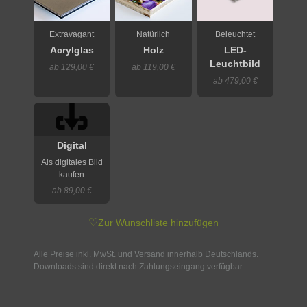
Extravagant
Natürlich
Beleuchtet
Acrylglas
Holz
LED-
Leuchtbild
ab 129,00 €
ab 119,00 €
ab 479,00 €
Digital
Als digitales Bild
kaufen
ab 89,00 €
♡
Zur Wunschliste hinzufügen
Alle Preise inkl. MwSt. und Versand innerhalb Deutschlands.
Downloads sind direkt nach Zahlungseingang verfügbar.