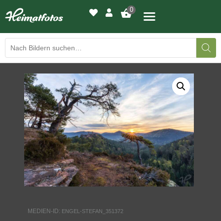
0
BILDERGALERIE
DRUCKQUALITÄTEN
LED-LEUCHTBILDER
WIR DRUCKEN IHR BILD
AUSSTELLUNGEN
HEIMATLICHTER
MEDIEN-ID:
ENGEL-STEFAN_351372
KONTAKT