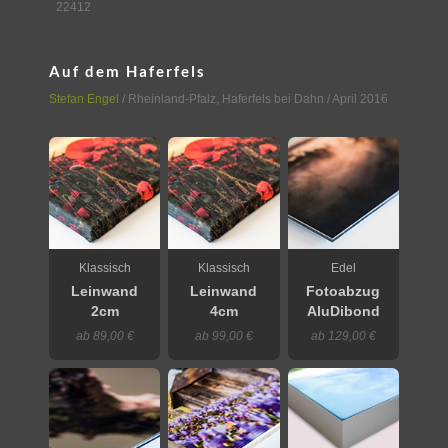
22412
Auf dem Haferfels
Stefan Engel
/
Rheinland-Pfalz
,
Haferfels bei Dahn
/ April 2016
Klassisch
Klassisch
Edel
Leinwand
Leinwand
Fotoabzug
2cm
4cm
AluDibond
ab 89,00 €
ab 99,00 €
ab 129,00 €