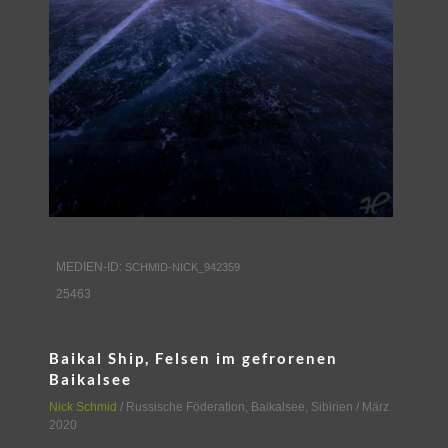
MEDIEN-ID:
SCHMID-NICK_942359
25463
Baikal Ship, Felsen im gefrorenen
Baikalsee
Nick Schmid
/
Russische Föderation
,
Baikalsee, Sibirien
/ März
2020