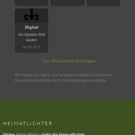
Digital
Als digitales Bild
kaufen
ab 89,00 €
♡
Zur Wunschliste hinzufügen
Alle Preise inkl. MwSt. und Versand innerhalb Deutschlands.
Downloads sind direkt nach Zahlungseingang verfügbar.
HEIMATLICHTER
Hinter
Heimatfotos
steht die Heimatlichter