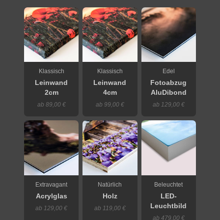
Klassisch
Klassisch
Edel
Leinwand
Leinwand
Fotoabzug
2cm
4cm
AluDibond
ab 89,00 €
ab 99,00 €
ab 129,00 €
Extravagant
Natürlich
Beleuchtet
Acrylglas
Holz
LED-
Leuchtbild
ab 129,00 €
ab 119,00 €
ab 479,00 €