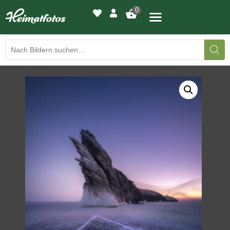
0
BILDERGALERIE
DRUCKQUALITÄTEN
LED-LEUCHTBILDER
WIR DRUCKEN IHR BILD
AUSSTELLUNGEN
HEIMATLICHTER
KONTAKT