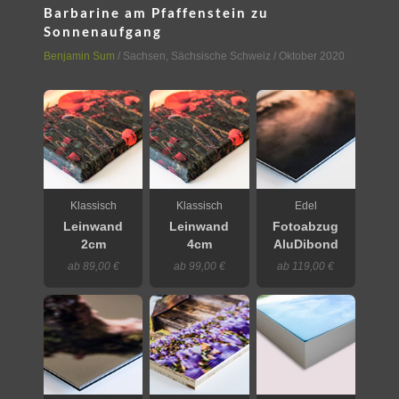
Barbarine am Pfaffenstein zu
Sonnenaufgang
Benjamin Sum
/
Sachsen
,
Sächsische Schweiz
/ Oktober 2020
Klassisch
Klassisch
Edel
Leinwand
Leinwand
Fotoabzug
2cm
4cm
AluDibond
ab 89,00 €
ab 99,00 €
ab 119,00 €