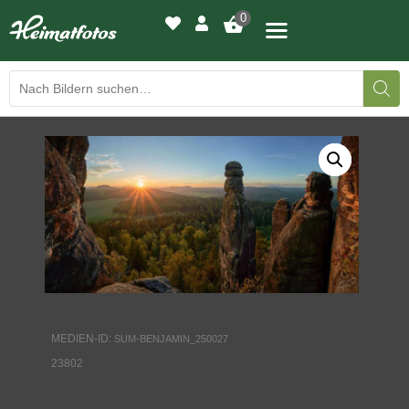
0
BILDERGALERIE
DRUCKQUALITÄTEN
LED-LEUCHTBILDER
WIR DRUCKEN IHR BILD
AUSSTELLUNGEN
MEDIEN-ID:
SUM-BENJAMIN_250027
HEIMATLICHTER
23802
KONTAKT