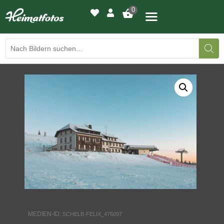
0
BILDERGALERIE
DRUCKQUALITÄTEN
LED-LEUCHTBILDER
WIR DRUCKEN IHR BILD
AUSSTELLUNGEN
HEIMATLICHTER
MEDIEN-ID:
SCHELB-FELIX_476097
KONTAKT