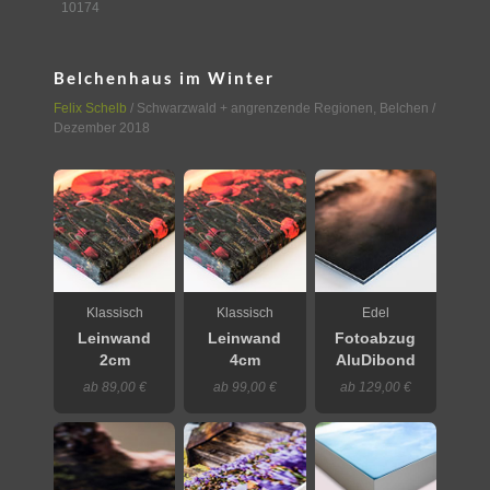
10174
Belchenhaus im Winter
Felix Schelb
/
Schwarzwald + angrenzende Regionen
,
Belchen
/
Dezember 2018
Klassisch
Klassisch
Edel
Leinwand
Leinwand
Fotoabzug
2cm
4cm
AluDibond
ab 89,00 €
ab 99,00 €
ab 129,00 €