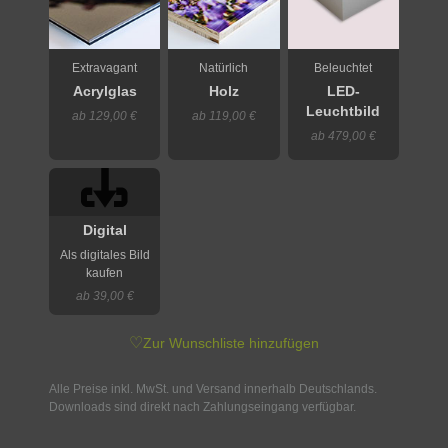
Extravagant
Natürlich
Beleuchtet
Acrylglas
Holz
LED-
Leuchtbild
ab 129,00 €
ab 119,00 €
ab 479,00 €
Digital
Als digitales Bild
kaufen
ab 39,00 €
♡
Zur Wunschliste hinzufügen
Alle Preise inkl. MwSt. und Versand innerhalb Deutschlands.
Downloads sind direkt nach Zahlungseingang verfügbar.