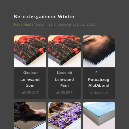
Berchtesgadener Winter
Petra Haidn
/
Bayern
,
Berchtesgaden
/ Januar 2021
Klassisch
Klassisch
Edel
Leinwand
Leinwand
Fotoabzug
2cm
4cm
AluDibond
ab 89,00 €
ab 99,00 €
ab 129,00 €