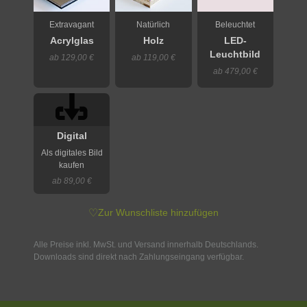
Extravagant
Natürlich
Beleuchtet
Acrylglas
Holz
LED-
Leuchtbild
ab 129,00 €
ab 119,00 €
ab 479,00 €
Digital
Als digitales Bild
kaufen
ab 89,00 €
♡
Zur Wunschliste hinzufügen
Alle Preise inkl. MwSt. und Versand innerhalb Deutschlands.
Downloads sind direkt nach Zahlungseingang verfügbar.