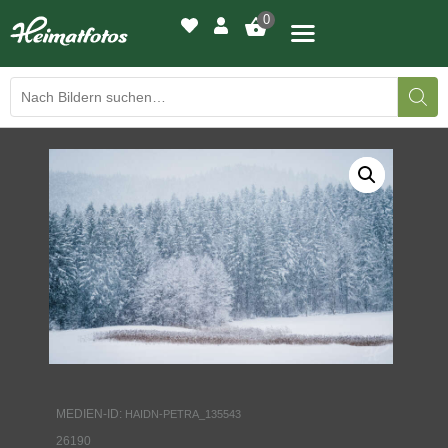
0
BILDERGALERIE
DRUCKQUALITÄTEN
LED-LEUCHTBILDER
WIR DRUCKEN IHR BILD
AUSSTELLUNGEN
HEIMATLICHTER
MEDIEN-ID:
HAIDN-PETRA_135543
KONTAKT
26190