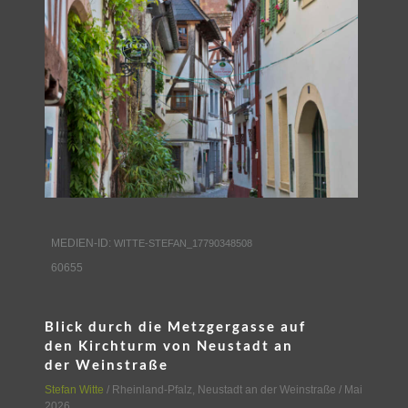
MEDIEN-ID:
WITTE-STEFAN_17790348508
60655
Blick durch die Metzgergasse auf
den Kirchturm von Neustadt an
der Weinstraße
Stefan Witte
/
Rheinland-Pfalz
,
Neustadt an der Weinstraße
/ Mai
2026