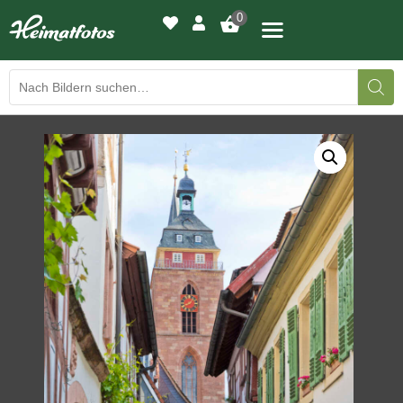
0
BILDERGALERIE
DRUCKQUALITÄTEN
LED-LEUCHTBILDER
WIR DRUCKEN IHR BILD
AUSSTELLUNGEN
HEIMATLICHTER
KONTAKT