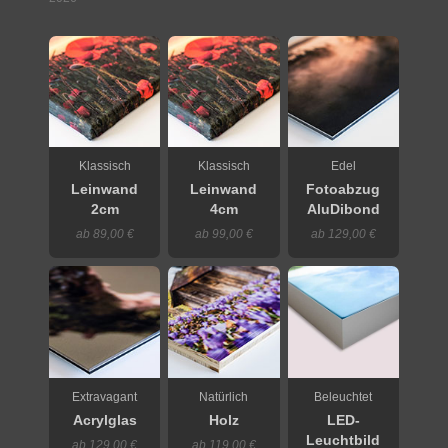
Klassisch
Klassisch
Edel
Leinwand
Leinwand
Fotoabzug
2cm
4cm
AluDibond
ab 89,00 €
ab 99,00 €
ab 129,00 €
Extravagant
Natürlich
Beleuchtet
Acrylglas
Holz
LED-
Leuchtbild
ab 129,00 €
ab 119,00 €