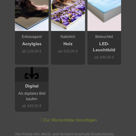
Extravagant
Natürlich
Beleuchtet
Acrylglas
Holz
LED-
Leuchtbild
ab 129,00 €
ab 109,00 €
ab 449,00 €
Digital
Als digitales Bild
kaufen
ab 349,00 €
♡
Zur Wunschliste hinzufügen
Alle Preise inkl. MwSt. und Versand innerhalb Deutschlands.