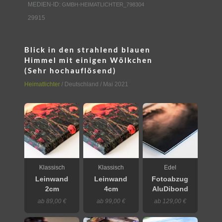
MEDIEN-ID:
GMBH-HEIMATLICHTER_798304
29915
Blick in den strahlend blauen
Himmel mit einigen Wölkchen
(Sehr hochauflösend)
Heimatlichter
/
Deutschland
/ Mai 2021
Klassisch
Klassisch
Edel
Leinwand
Leinwand
Fotoabzug
2cm
4cm
AluDibond
ab 89,00 €
ab 99,00 €
ab 129,00 €