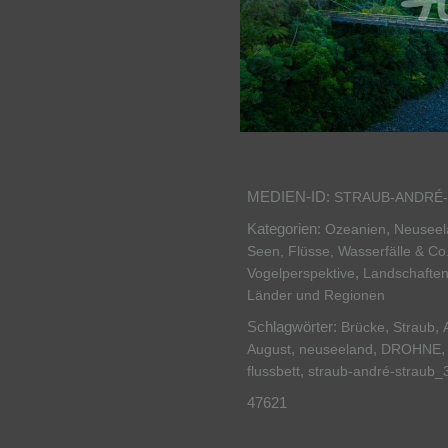
MEDIEN-ID:
STRAUB-ANDRÉ-
Kategorien:
,
Ozeanien
Neuseel
Seen, Flüsse, Wasserfälle & Co
,
Vogelperspektive
Landschaften
Länder und Regionen
Schlagwörter:
,
,
Brücke
Straub
,
,
August
neuseeland
DROHNE
,
flussbett
straub-andré-straub_
47621