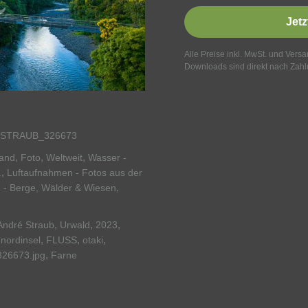
Jetz
Alle Preise inkl. MwSt. und Vers
Downloads sind direkt nach Zahl
STRAUB_326673
,
,
,
and
Foto
Weltweit
Wasser -
,
.
Luftaufnahmen - Fotos aus der
,
 - Berge, Wälder & Wiesen
,
,
,
André Straub
Urwald
2023
,
,
,
,
nordinsel
FLUSS
otaki
,
326673.jpg
Farne