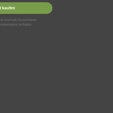
t kaufen
and innerhalb Deutschlands.
ungseingang verfügbar.