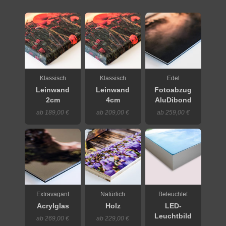
Klassisch
Klassisch
Edel
Leinwand
Leinwand
Fotoabzug
2cm
4cm
AluDibond
ab 189,00 €
ab 209,00 €
ab 259,00 €
Extravagant
Natürlich
Beleuchtet
Acrylglas
Holz
LED-
Leuchtbild
ab 269,00 €
ab 229,00 €