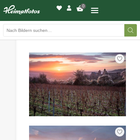
0
›
›
BILDERGALERIE
DRUCKQUALITÄTEN
›
LED-LEUCHTBILDER
›
WIR DRUCKEN IHR BILD
›
AUSSTELLUNGEN
›
HEIMATLICHTER
KONTAKT
›