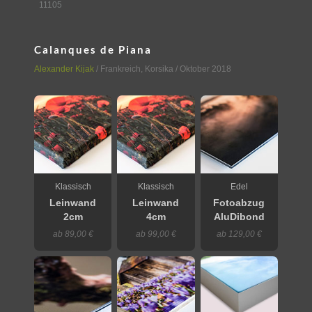
11105
Calanques de Piana
Alexander Kijak
/
Frankreich
,
Korsika
/ Oktober 2018
Klassisch
Klassisch
Edel
Leinwand
Leinwand
Fotoabzug
2cm
4cm
AluDibond
ab 89,00 €
ab 99,00 €
ab 129,00 €