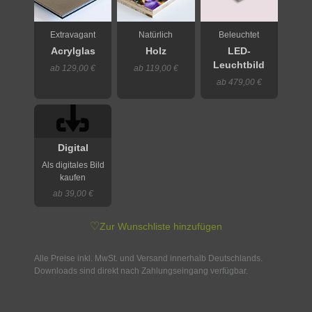
Extravagant
Natürlich
Beleuchtet
Acrylglas
Holz
LED-
Leuchtbild
ab 129,00 €
ab 119,00 €
ab 479,00 €
Digital
Als digitales Bild
kaufen
ab 39,00 €
♡
Zur Wunschliste hinzufügen
Alle Preise inkl. MwSt. und Versand innerhalb Deutschlands.
Downloads sind direkt nach Zahlungseingang verfügbar.