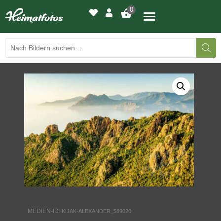
0
BILDERGALERIE
DRUCKQUALITÄTEN
LED-LEUCHTBILDER
WIR DRUCKEN IHR BILD
AUSSTELLUNGEN
HEIMATLICHTER
MEDIEN-ID:
KIJAK-ALEXANDER_589020
KONTAKT