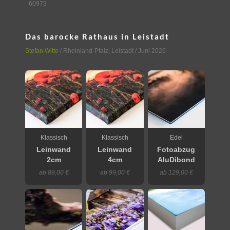
60973
Das barocke Rathaus in Leistadt
Stefan Witte
/
Rheinland-Pfalz
,
Leistadt
/ Juni 2026
Klassisch
Klassisch
Edel
Leinwand
Leinwand
Fotoabzug
2cm
4cm
AluDibond
ab 89,00 €
ab 99,00 €
ab 129,00 €