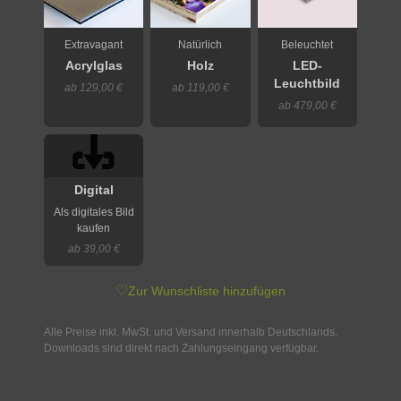
Extravagant
Natürlich
Beleuchtet
Acrylglas
Holz
LED-
Leuchtbild
ab 129,00 €
ab 119,00 €
ab 479,00 €
Digital
Als digitales Bild
kaufen
ab 39,00 €
♡
Zur Wunschliste hinzufügen
Alle Preise inkl. MwSt. und Versand innerhalb Deutschlands.
Downloads sind direkt nach Zahlungseingang verfügbar.