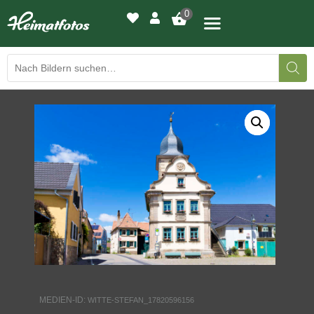
0
BILDERGALERIE
DRUCKQUALITÄTEN
LED-LEUCHTBILDER
WIR DRUCKEN IHR BILD
AUSSTELLUNGEN
HEIMATLICHTER
MEDIEN-ID:
WITTE-STEFAN_17820596156
KONTAKT