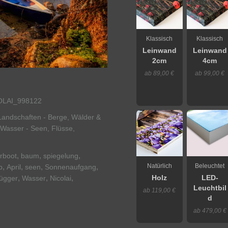
Klassisch
Klassisch
Leinwand
Leinwand
2cm
4cm
ab 89,00 €
ab 99,00 €
LAI_998122
Landschaften - Berge, Wälder &
Wasser - Seen, Flüsse,
,
,
,
rboot
baum
spiegelung
,
,
,
,
Natürlich
Beleuchtet
b
April
seen
Sonnenaufgang
,
,
,
ügger
Wasser
Nicolai
Holz
LED-
Leuchtbil
ab 119,00 €
d
ab 479,00 €