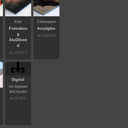
Edel
Extravagant
Fotoabzu
Acrylglas
g
ab 129,00 €
AluDibon
d
ab 129,00 €
Digital
Als digitales
Bild kaufen
ab 89,00 €