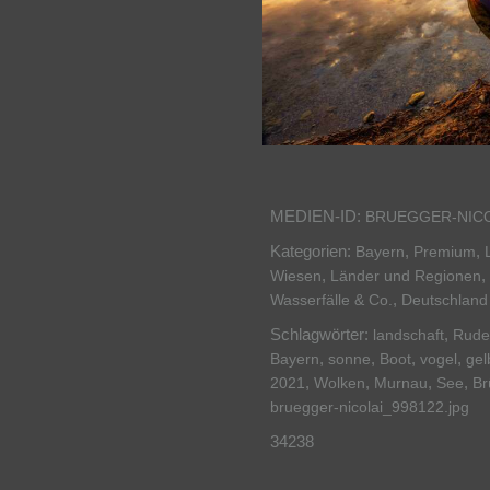
MEDIEN-ID:
BRUEGGER-NICO
Kategorien:
,
,
Bayern
Premium
,
,
Wiesen
Länder und Regionen
,
Wasserfälle & Co.
Deutschland
Schlagwörter:
,
landschaft
Rude
,
,
,
,
Bayern
sonne
Boot
vogel
gel
,
,
,
,
2021
Wolken
Murnau
See
Br
bruegger-nicolai_998122.jpg
34238