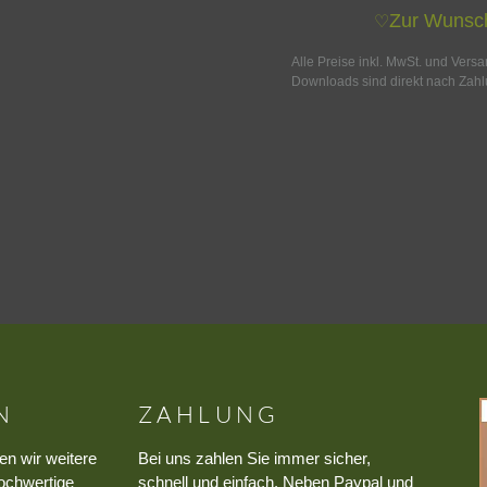
Zur Wunsch
♡
Alle Preise inkl. MwSt. und Vers
Downloads sind direkt nach Zahl
N
ZAHLUNG
en wir weitere
Bei uns zahlen Sie immer sicher,
ochwertige
schnell und einfach. Neben Paypal und