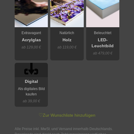
Extravagant
Natürlich
Beleuchtet
Acrylglas
Holz
LED-
Leuchtbild
ab 129,00 €
ab 119,00 €
ab 479,00 €
Digital
Als digitales Bild
kaufen
ab 39,00 €
♡
Zur Wunschliste hinzufügen
Alle Preise inkl. MwSt. und Versand innerhalb Deutschlands.