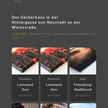
60651
Das Gerberhaus in der
Hintergasse von Neustadt an der
Weinstraße
Stefan Witte
/
Rheinland-Pfalz
,
Neustadt an der Weinstraße
/ Mai
2026
Klassisch
Klassisch
Edel
Leinwand
Leinwand
Fotoabzug
2cm
4cm
AluDibond
ab 89,00 €
ab 99,00 €
ab 129,00 €