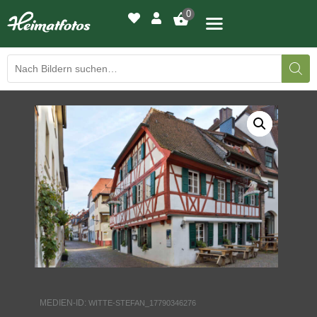
0
BILDERGALERIE
DRUCKQUALITÄTEN
LED-LEUCHTBILDER
WIR DRUCKEN IHR BILD
AUSSTELLUNGEN
HEIMATLICHTER
MEDIEN-ID:
WITTE-STEFAN_17790346276
KONTAKT