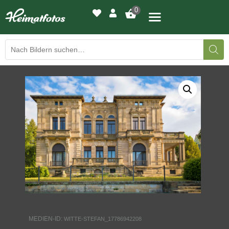
0
BILDERGALERIE
DRUCKQUALITÄTEN
LED-LEUCHTBILDER
WIR DRUCKEN IHR BILD
AUSSTELLUNGEN
HEIMATLICHTER
MEDIEN-ID:
WITTE-STEFAN_17786942208
KONTAKT