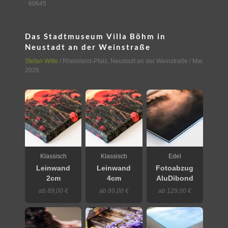
60645
Das Stadtmuseum Villa Böhm in
Neustadt an der Weinstraße
Stefan Witte
/
Rheinland-Pfalz
,
Neustadt an der Weinstraße
/ Mai
2026
Klassisch
Klassisch
Edel
Leinwand
Leinwand
Fotoabzug
2cm
4cm
AluDibond
ab 89,00 €
ab 99,00 €
ab 129,00 €