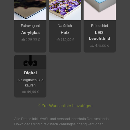
Extravagant
Natürlich
Beleuchtet
Acrylglas
Holz
LED-
Leuchtbild
ab 129,00 €
ab 119,00 €
ab 479,00 €
Digital
Als digitales Bild
kaufen
ab 89,00 €
♡
Zur Wunschliste hinzufügen
Alle Preise inkl. MwSt. und Versand innerhalb Deutschlands.
Downloads sind direkt nach Zahlungseingang verfügbar.