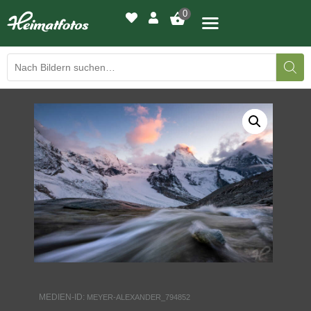
0
BILDERGALERIE
DRUCKQUALITÄTEN
LED-LEUCHTBILDER
WIR DRUCKEN IHR BILD
AUSSTELLUNGEN
HEIMATLICHTER
MEDIEN-ID:
MEYER-ALEXANDER_794852
KONTAKT