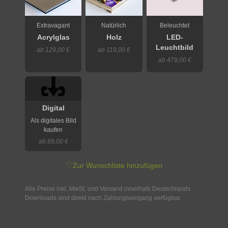
Extravagant
Natürlich
Beleuchtet
Acrylglas
Holz
LED-
Leuchtbild
ab 129,00 €
ab 119,00 €
ab 479,00 €
Digital
Als digitales Bild
kaufen
ab 89,00 €
♡
Zur Wunschliste hinzufügen
Alle Preise inkl. MwSt. und Versand innerhalb Deutschlands.
Downloads sind direkt nach Zahlungseingang verfügbar.