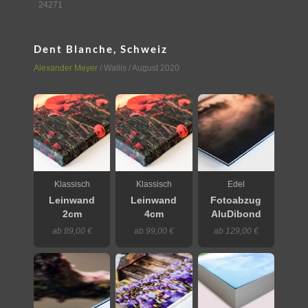
24271
Dent Blanche, Schweiz
Alexander Meyer
/
Wallis
/ August 2020
Klassisch
Klassisch
Edel
Leinwand
Leinwand
Fotoabzug
2cm
4cm
AluDibond
ab 89,00 €
ab 99,00 €
ab 129,00 €