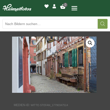
0
BILDERGALERIE
DRUCKQUALITÄTEN
LED-LEUCHTBILDER
WIR DRUCKEN IHR BILD
AUSSTELLUNGEN
HEIMATLICHTER
MEDIEN-ID:
WITTE-STEFAN_17790347514
KONTAKT