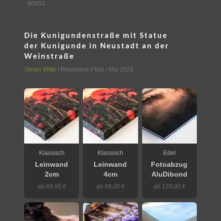
60653
Die Kunigundenstraße mit Statue
der Kunigunde in Neustadt an der
Weinstraße
Stefan Witte
/
Rheinland-Pfalz
/ Mai 2026
Klassisch
Klassisch
Edel
Leinwand
Leinwand
Fotoabzug
2cm
4cm
AluDibond
ab 89,00 €
ab 99,00 €
ab 129,00 €