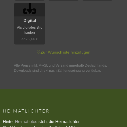
Digital
Als digitales Bild
kaufen
ab 89,00 €
♡
Zur Wunschliste hinzufügen
Alle Preise inkl. MwSt. und Versand innerhalb Deutschlands.
Downloads sind direkt nach Zahlungseingang verfügbar.
HEIMATLICHTER
Hinter
Heimatfotos
steht die Heimatlichter