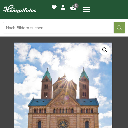
0
BILDERGALERIE
DRUCKQUALITÄTEN
LED-LEUCHTBILDER
WIR DRUCKEN IHR BILD
AUSSTELLUNGEN
HEIMATLICHTER
KONTAKT