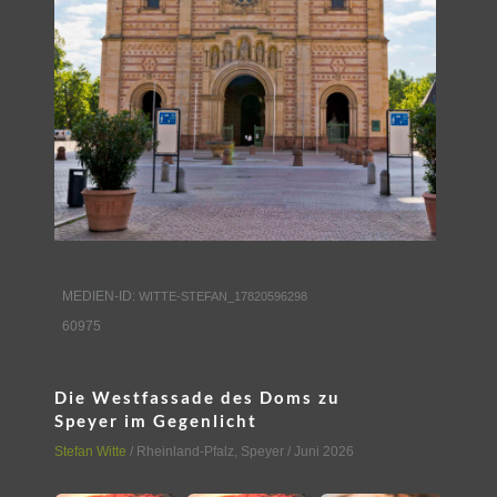
MEDIEN-ID:
WITTE-STEFAN_17820596298
60975
Die Westfassade des Doms zu
Speyer im Gegenlicht
Stefan Witte
/
Rheinland-Pfalz
,
Speyer
/ Juni 2026