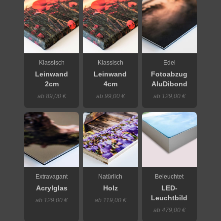
Klassisch
Klassisch
Edel
Leinwand
Leinwand
Fotoabzug
2cm
4cm
AluDibond
ab 89,00 €
ab 99,00 €
ab 129,00 €
Extravagant
Natürlich
Beleuchtet
Acrylglas
Holz
LED-
Leuchtbild
ab 129,00 €
ab 119,00 €
ab 479,00 €