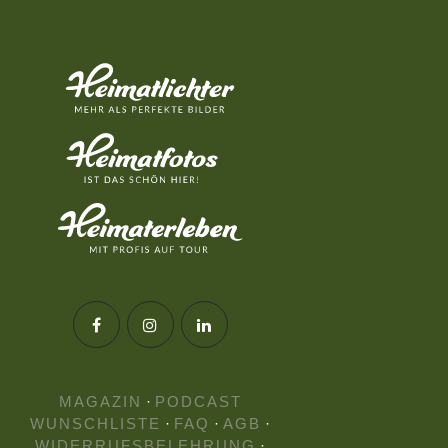
MAGAZIN
·
PODCAST
WUNSCHLISTE
·
FAQ
·
AGB
·
WIDERRUFSBELEHRUNG
·