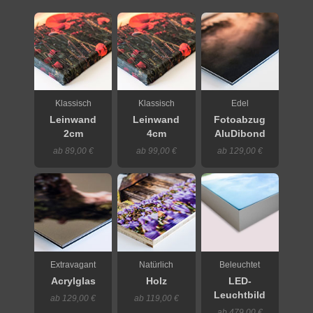
Klassisch
Klassisch
Edel
Leinwand
Leinwand
Fotoabzug
2cm
4cm
AluDibond
ab 89,00 €
ab 99,00 €
ab 129,00 €
Extravagant
Natürlich
Beleuchtet
Acrylglas
Holz
LED-
Leuchtbild
ab 129,00 €
ab 119,00 €
ab 479,00 €