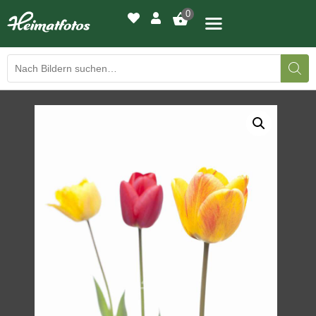
0
BILDERGALERIE
DRUCKQUALITÄTEN
LED-LEUCHTBILDER
WIR DRUCKEN IHR BILD
AUSSTELLUNGEN
HEIMATLICHTER
KONTAKT