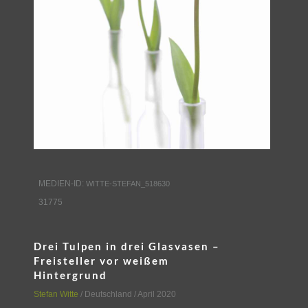
MEDIEN-ID:
WITTE-STEFAN_518630
31775
Drei Tulpen in drei Glasvasen –
Freisteller vor weißem
Hintergrund
Stefan Witte
/
Deutschland
/ April 2020