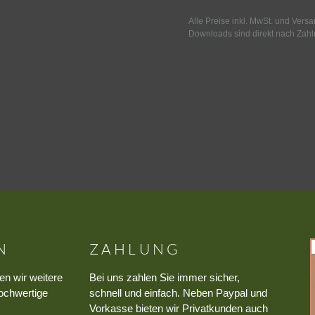
Alle Preise inkl. MwSt. und Vers
Downloads sind direkt nach Zahl
N
ZAHLUNG
en wir weitere
Bei uns zahlen Sie immer sicher,
ochwertige
schnell und einfach. Neben Paypal und
Vorkasse bieten wir Privatkunden auch