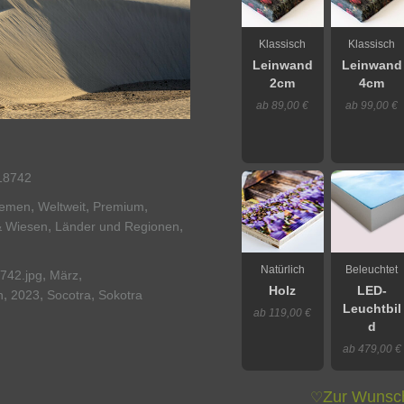
Klassisch
Klassisch
Leinwand
Leinwand
2cm
4cm
ab 89,00 €
ab 99,00 €
18742
,
,
,
emen
Weltweit
Premium
,
,
& Wiesen
Länder und Regionen
Natürlich
Beleuchtet
,
,
742.jpg
März
Holz
LED-
,
,
,
n
2023
Socotra
Sokotra
Leuchtbil
ab 119,00 €
d
ab 479,00 €
Zur Wunsch
♡