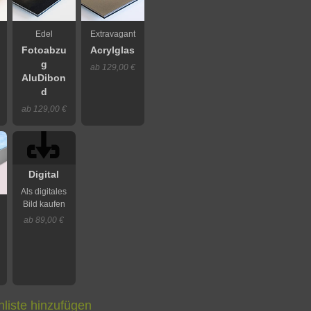
Edel
Extravagant
Fotoabzu
Acrylglas
g
ab 129,00 €
AluDibon
d
ab 129,00 €
Digital
Als digitales
Bild kaufen
ab 89,00 €
liste hinzufügen