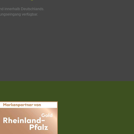
and innerhalb Deutschlands.
ungseingang verfügbar.