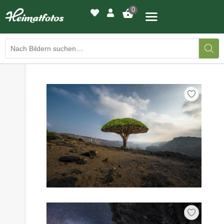
0
›
›
BILDERGALERIE
DRUCKQUALITÄTEN
›
LED-LEUCHTBILDER
›
WIR DRUCKEN IHR BILD
›
AUSSTELLUNGEN
›
HEIMATLICHTER
KONTAKT
›