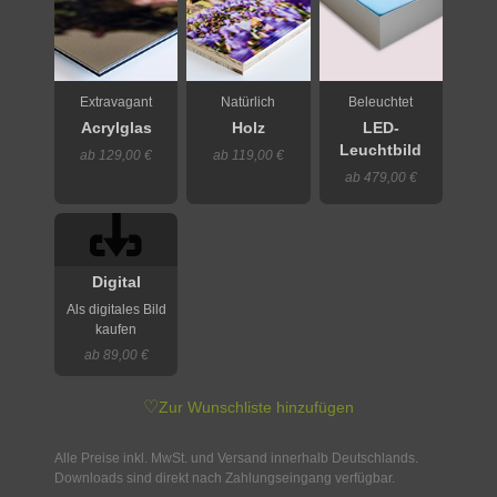
Extravagant
Natürlich
Beleuchtet
Acrylglas
Holz
LED-
Leuchtbild
ab 129,00 €
ab 119,00 €
ab 479,00 €
Digital
Als digitales Bild
kaufen
ab 89,00 €
♡
Zur Wunschliste hinzufügen
Alle Preise inkl. MwSt. und Versand innerhalb Deutschlands.
Downloads sind direkt nach Zahlungseingang verfügbar.