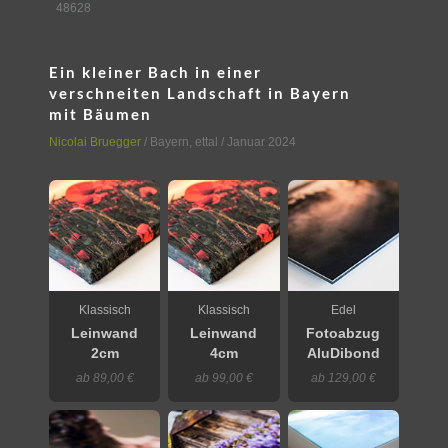
48628
Ein kleiner Bach in einer
verschneiten Landschaft in Bayern
mit Bäumen
Nicolai Bruegger
/
Bayern
,
ettal
/ Januar 2024
Klassisch
Klassisch
Edel
Leinwand
Leinwand
Fotoabzug
2cm
4cm
AluDibond
ab 89,00 €
ab 99,00 €
ab 129,00 €