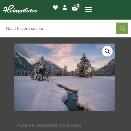
0
BILDERGALERIE
DRUCKQUALITÄTEN
LED-LEUCHTBILDER
WIR DRUCKEN IHR BILD
AUSSTELLUNGEN
HEIMATLICHTER
MEDIEN-ID:
BRUEGGER-NICOLAI_568196
KONTAKT