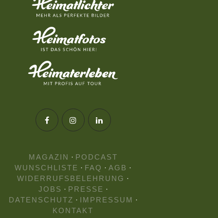
MAGAZIN
·
PODCAST
WUNSCHLISTE
·
FAQ
·
AGB
·
WIDERRUFSBELEHRUNG
·
JOBS
·
PRESSE
·
DATENSCHUTZ
·
IMPRESSUM
·
KONTAKT