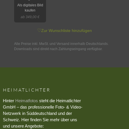
Als digitales Bild
kaufen
ab 349,00 €
♡
Zur Wunschliste hinzufügen
Alle Preise inkl. MwSt. und Versand innerhalb Deutschlands.
Downloads sind direkt nach Zahlungseingang verfügbar.
HEIMATLICHTER
Hinter
Heimatfotos
steht die Heimatlichter
GmbH – das professionelle Foto- & Video-
Netzwerk in Süddeutschland und der
Schweiz. Hier finden Sie mehr über uns
und unsere Angebote: