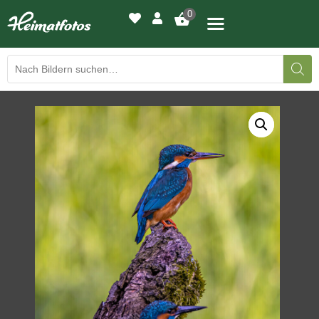
0
BILDERGALERIE
DRUCKQUALITÄTEN
LED-LEUCHTBILDER
WIR DRUCKEN IHR BILD
AUSSTELLUNGEN
HEIMATLICHTER
KONTAKT