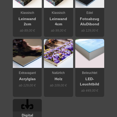
Klassisch
Klassisch
Edel
Leinwand
Leinwand
Fotoabzug
2cm
4cm
AluDibond
ab 89,00 €
ab 99,00 €
ab 129,00 €
Extravagant
Natürlich
Beleuchtet
Acrylglas
Holz
LED-
Leuchtbild
ab 129,00 €
ab 109,00 €
ab 449,00 €
Digital